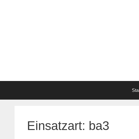
Zum
Inhalt
springen
Sta
Einsatzart:
ba3