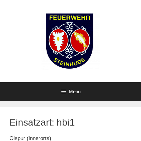
Zum
Inhalt
springen
Menü
Einsatzart:
hbi1
Ölspur (innerorts)