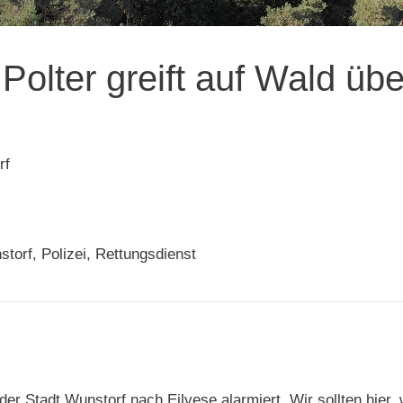
Polter greift auf Wald übe
rf
torf, Polizei, Rettungsdienst
 Stadt Wunstorf nach Eilvese alarmiert. Wir sollten hier, 