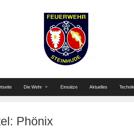
rtseite
Die Wehr
Einsätze
Aktuelles
Techni
tel:
Phönix