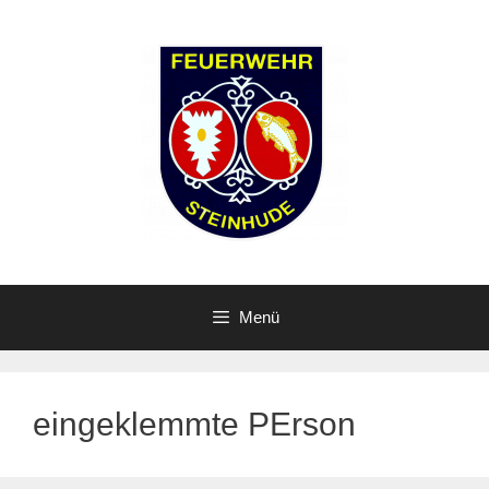
Zum
Inhalt
springen
Menü
eingeklemmte PErson