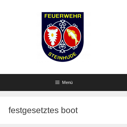
Zum
Inhalt
springen
Menü
festgesetztes boot