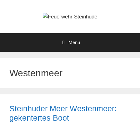
Zum
Inhalt
springen
Menü
Westenmeer
Steinhuder Meer Westenmeer:
gekentertes Boot