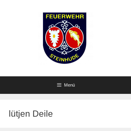
Zum
Inhalt
springen
Menü
lütjen Deile