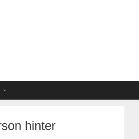
k
rson hinter