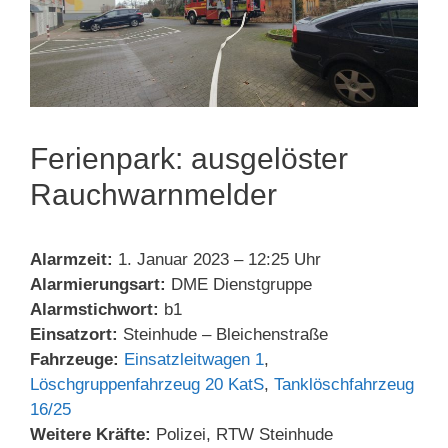
Ferienpark: ausgelöster
Rauchwarnmelder
Alarmzeit:
1. Januar 2023 – 12:25 Uhr
Alarmierungsart:
DME Dienstgruppe
Alarmstichwort:
b1
Einsatzort:
Steinhude – Bleichenstraße
Fahrzeuge:
Einsatzleitwagen 1
,
Löschgruppenfahrzeug 20 KatS
,
Tanklöschfahrzeug
16/25
Weitere Kräfte:
Polizei, RTW Steinhude