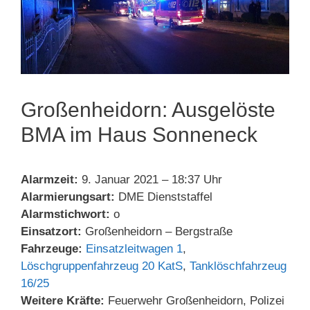
Großenheidorn: Ausgelöste
BMA im Haus Sonneneck
Alarmzeit:
9. Januar 2021 – 18:37 Uhr
Alarmierungsart:
DME Dienststaffel
Alarmstichwort:
o
Einsatzort:
Großenheidorn – Bergstraße
Fahrzeuge:
Einsatzleitwagen 1
,
Löschgruppenfahrzeug 20 KatS
,
Tanklöschfahrzeug
16/25
Weitere Kräfte:
Feuerwehr Großenheidorn, Polizei