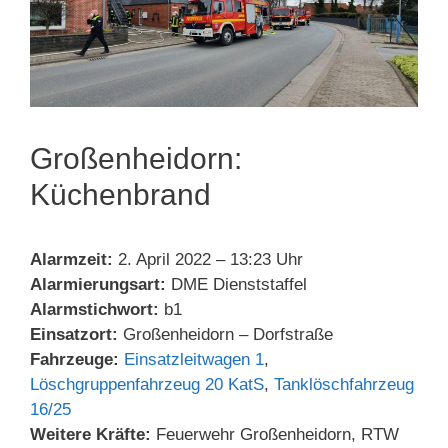
Großenheidorn:
Küchenbrand
Alarmzeit:
2. April 2022 – 13:23 Uhr
Alarmierungsart:
DME Dienststaffel
Alarmstichwort:
b1
Einsatzort:
Großenheidorn – Dorfstraße
Fahrzeuge:
Einsatzleitwagen 1
,
Löschgruppenfahrzeug 20 KatS
,
Tanklöschfahrzeug
16/25
Weitere Kräfte:
Feuerwehr Großenheidorn, RTW