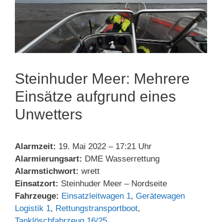
Steinhuder Meer: Mehrere
Einsätze aufgrund eines
Unwetters
Alarmzeit:
19. Mai 2022 – 17:21 Uhr
Alarmierungsart:
DME Wasserrettung
Alarmstichwort:
wrett
Einsatzort:
Steinhuder Meer – Nordseite
Fahrzeuge:
Einsatzleitwagen 1
,
Gerätewagen
Logistik 1
,
Rettungstransportboot
,
Tanklöschfahrzeug 16/25