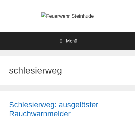
Zum
Inhalt
springen
Menü
schlesierweg
Schlesierweg: ausgelöster
Rauchwarnmelder