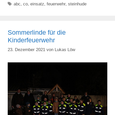
Schlagwörter
abc
,
co
,
einsatz
,
feuerwehr
,
steinhude
Sommerlinde für die
Kinderfeuerwehr
23. Dezember 2021
von
Lukas Löw