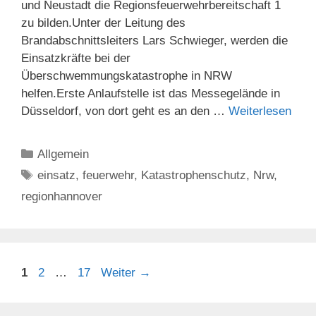
und Neustadt die Regionsfeuerwehrbereitschaft 1
zu bilden.Unter der Leitung des
Brandabschnittsleiters Lars Schwieger, werden die
Einsatzkräfte bei der
Überschwemmungskatastrophe in NRW
helfen.Erste Anlaufstelle ist das Messegelände in
Düsseldorf, von dort geht es an den …
Weiterlesen
Kategorien
Allgemein
Schlagwörter
einsatz
,
feuerwehr
,
Katastrophenschutz
,
Nrw
,
regionhannover
Seite
Seite
Seite
1
2
…
17
Weiter
→