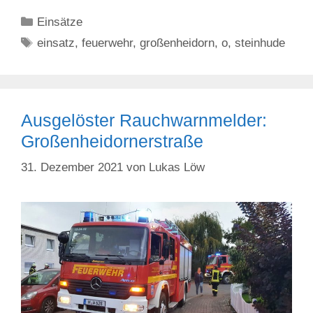
Kategorien
Einsätze
Schlagwörter
einsatz
,
feuerwehr
,
großenheidorn
,
o
,
steinhude
Ausgelöster Rauchwarnmelder:
Großenheidornerstraße
31. Dezember 2021
von
Lukas Löw