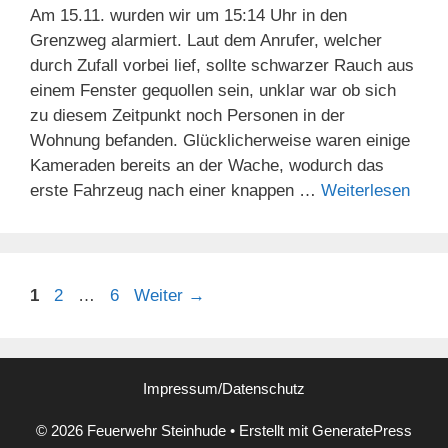
Am 15.11. wurden wir um 15:14 Uhr in den
Grenzweg alarmiert. Laut dem Anrufer, welcher
durch Zufall vorbei lief, sollte schwarzer Rauch aus
einem Fenster gequollen sein, unklar war ob sich
zu diesem Zeitpunkt noch Personen in der
Wohnung befanden. Glücklicherweise waren einige
Kameraden bereits an der Wache, wodurch das
erste Fahrzeug nach einer knappen …
Weiterlesen
Seite
Seite
Seite
1
2
…
6
Weiter
→
Impressum/Datenschutz
© 2026 Feuerwehr Steinhude
• Erstellt mit
GeneratePress