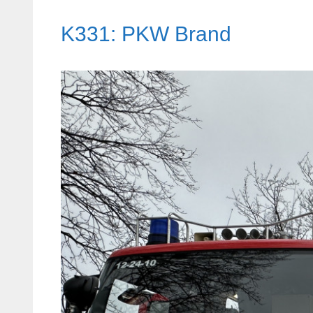
K331: PKW Brand