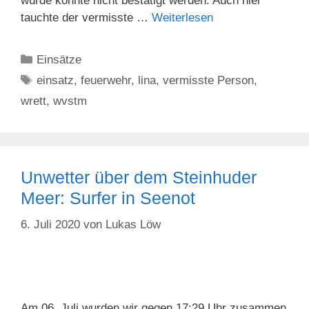
wurde konnte nicht bestätigt werden. Auch hier
tauchte der vermisste …
Weiterlesen
Kategorien
Einsätze
Schlagwörter
einsatz
,
feuerwehr
,
lina
,
vermisste Person
,
wrett
,
wvstm
Unwetter über dem Steinhuder
Meer: Surfer in Seenot
6. Juli 2020
von
Lukas Löw
Am 06. Juli wurden wir gegen 17:29 Uhr zusammen