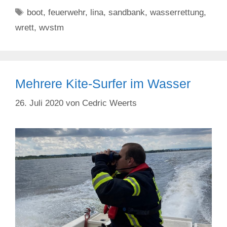
Schlagwörter
boot
,
feuerwehr
,
lina
,
sandbank
,
wasserrettung
,
wrett
,
wvstm
Mehrere Kite-Surfer im Wasser
26. Juli 2020
von
Cedric Weerts