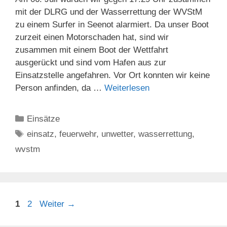
mit der DLRG und der Wasserrettung der WVStM
zu einem Surfer in Seenot alarmiert. Da unser Boot
zurzeit einen Motorschaden hat, sind wir
zusammen mit einem Boot der Wettfahrt
ausgerückt und sind vom Hafen aus zur
Einsatzstelle angefahren. Vor Ort konnten wir keine
Person anfinden, da …
Weiterlesen
Kategorien
Einsätze
Schlagwörter
einsatz
,
feuerwehr
,
unwetter
,
wasserrettung
,
wvstm
Seite
Seite
1
2
Weiter
→