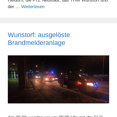
Heidorn, die FTZ Neustadt, das THW Wunstorf und
der …
Weiterlesen
Wunstorf: ausgelöste
Brandmelderanlage