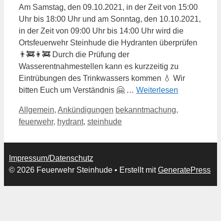
Am Samstag, den 09.10.2021, in der Zeit von 15:00
Uhr bis 18:00 Uhr und am Sonntag, den 10.10.2021,
in der Zeit von 09:00 Uhr bis 14:00 Uhr wird die
Ortsfeuerwehr Steinhude die Hydranten überprüfen
👨‍🚒👩‍🚒 Durch die Prüfung der
Wasserentnahmestellen kann es kurzzeitig zu
Eintrübungen des Trinkwassers kommen 💧 Wir
bitten Euch um Verständnis 🤗 …
Weiterlesen
Kategorien
Schlagwörter
Allgemein
,
Ankündigungen
bekanntmachung
,
feuerwehr
,
hydrant
,
steinhude
Impressum/Datenschutz
© 2026 Feuerwehr Steinhude
• Erstellt mit
GeneratePress