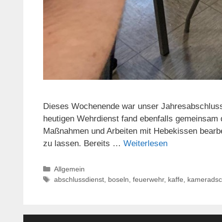
Dieses Wochenende war unser Jahresabschluss-
heutigen Wehrdienst fand ebenfalls gemeinsam d
Maßnahmen und Arbeiten mit Hebekissen bearbei
zu lassen. Bereits …
Weiterlesen
Kategorien
Allgemein
Schlagwörter
abschlussdienst
,
boseln
,
feuerwehr
,
kaffe
,
kameradsc