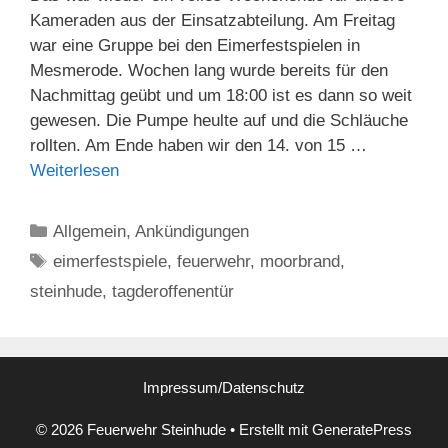
Kameraden aus der Einsatzabteilung. Am Freitag
war eine Gruppe bei den Eimerfestspielen in
Mesmerode. Wochen lang wurde bereits für den
Nachmittag geübt und um 18:00 ist es dann so weit
gewesen. Die Pumpe heulte auf und die Schläuche
rollten. Am Ende haben wir den 14. von 15 …
Weiterlesen
Kategorien
Allgemein
,
Ankündigungen
Schlagwörter
eimerfestspiele
,
feuerwehr
,
moorbrand
,
steinhude
,
tagderoffenentür
Impressum/Datenschutz
© 2026 Feuerwehr Steinhude
• Erstellt mit
GeneratePress