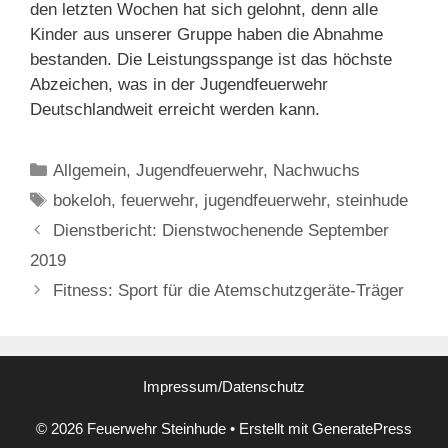
den letzten Wochen hat sich gelohnt, denn alle
Kinder aus unserer Gruppe haben die Abnahme
bestanden. Die Leistungsspange ist das höchste
Abzeichen, was in der Jugendfeuerwehr
Deutschlandweit erreicht werden kann.
Kategorien
Allgemein
,
Jugendfeuerwehr
,
Nachwuchs
Schlagwörter
bokeloh
,
feuerwehr
,
jugendfeuerwehr
,
steinhude
Dienstbericht: Dienstwochenende September
2019
Fitness: Sport für die Atemschutzgeräte-Träger
Impressum/Datenschutz
© 2026 Feuerwehr Steinhude
• Erstellt mit
GeneratePress