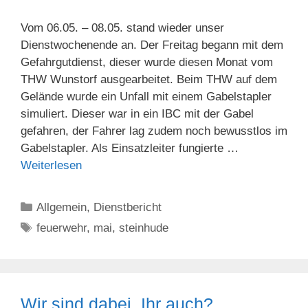
Vom 06.05. – 08.05. stand wieder unser
Dienstwochenende an. Der Freitag begann mit dem
Gefahrgutdienst, dieser wurde diesen Monat vom
THW Wunstorf ausgearbeitet. Beim THW auf dem
Gelände wurde ein Unfall mit einem Gabelstapler
simuliert. Dieser war in ein IBC mit der Gabel
gefahren, der Fahrer lag zudem noch bewusstlos im
Gabelstapler. Als Einsatzleiter fungierte …
Weiterlesen
Kategorien
Allgemein
,
Dienstbericht
Schlagwörter
feuerwehr
,
mai
,
steinhude
Wir sind dabei, Ihr auch?