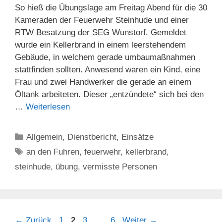
So hieß die Übungslage am Freitag Abend für die 30
Kameraden der Feuerwehr Steinhude und einer
RTW Besatzung der SEG Wunstorf. Gemeldet
wurde ein Kellerbrand in einem leerstehendem
Gebäude, in welchem gerade umbaumaßnahmen
stattfinden sollten. Anwesend waren ein Kind, eine
Frau und zwei Handwerker die gerade an einem
Öltank arbeiteten. Dieser „entzündete“ sich bei den
…
Weiterlesen
Kategorien
Allgemein
,
Dienstbericht
,
Einsätze
Schlagwörter
an den Fuhren
,
feuerwehr
,
kellerbrand
,
steinhude
,
übung
,
vermisste Personen
Seite
Seite
Seite
Seite
←
Zurück
1
2
3
…
6
Weiter
→