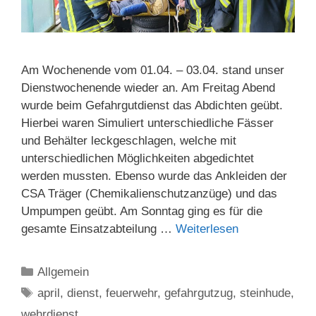
Am Wochenende vom 01.04. – 03.04. stand unser
Dienstwochenende wieder an. Am Freitag Abend
wurde beim Gefahrgutdienst das Abdichten geübt.
Hierbei waren Simuliert unterschiedliche Fässer
und Behälter leckgeschlagen, welche mit
unterschiedlichen Möglichkeiten abgedichtet
werden mussten. Ebenso wurde das Ankleiden der
CSA Träger (Chemikalienschutzanzüge) und das
Umpumpen geübt. Am Sonntag ging es für die
gesamte Einsatzabteilung …
Weiterlesen
Kategorien
Allgemein
Schlagwörter
april
,
dienst
,
feuerwehr
,
gefahrgutzug
,
steinhude
,
wehrdienst