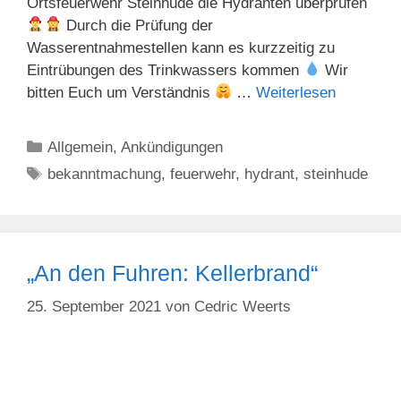
Ortsfeuerwehr Steinhude die Hydranten überprüfen
Durch die Prüfung der
Wasserentnahmestellen kann es kurzzeitig zu
Eintrübungen des Trinkwassers kommen
Wir
bitten Euch um Verständnis
…
Weiterlesen
Kategorien
Allgemein
,
Ankündigungen
Schlagwörter
bekanntmachung
,
feuerwehr
,
hydrant
,
steinhude
„An den Fuhren: Kellerbrand“
25. September 2021
von
Cedric Weerts