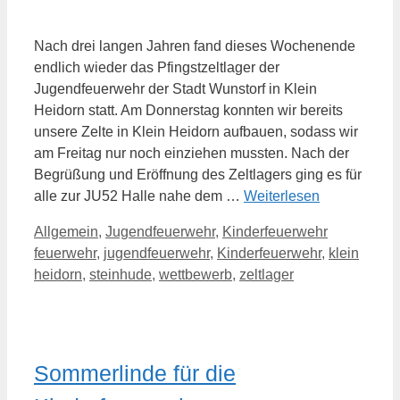
Nach drei langen Jahren fand dieses Wochenende
endlich wieder das Pfingstzeltlager der
Jugendfeuerwehr der Stadt Wunstorf in Klein
Heidorn statt. Am Donnerstag konnten wir bereits
unsere Zelte in Klein Heidorn aufbauen, sodass wir
am Freitag nur noch einziehen mussten. Nach der
Begrüßung und Eröffnung des Zeltlagers ging es für
alle zur JU52 Halle nahe dem …
Weiterlesen
Kategorien
Schlagwört
Allgemein
,
Jugendfeuerwehr
,
Kinderfeuerwehr
feuerwehr
,
jugendfeuerwehr
,
Kinderfeuerwehr
,
klein
heidorn
,
steinhude
,
wettbewerb
,
zeltlager
Sommerlinde für die