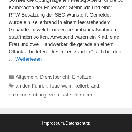
So hieß die Übungslage am Freitag Abend für die 30
Kameraden der Feuerwehr Steinhude und einer
RTW Besatzung der SEG Wunstorf. Gemeldet
wurde ein Kellerbrand in einem leerstehendem
Gebäude, in welchem gerade umbaumaßnahmen
stattfinden sollten. Anwesend waren ein Kind, eine
Frau und zwei Handwerker die gerade an einem
Öltank arbeiteten. Dieser „entzündete“ sich bei den
…
Weiterlesen
Kategorien
Allgemein
,
Dienstbericht
,
Einsätze
Schlagwörter
an den Fuhren
,
feuerwehr
,
kellerbrand
,
steinhude
,
übung
,
vermisste Personen
Impressum/Datenschutz