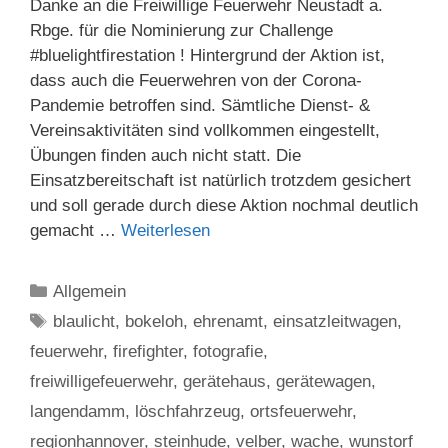
Danke an die Freiwillige Feuerwehr Neustadt a.
Rbge. für die Nominierung zur Challenge
#bluelightfirestation ! Hintergrund der Aktion ist,
dass auch die Feuerwehren von der Corona-
Pandemie betroffen sind. Sämtliche Dienst- &
Vereinsaktivitäten sind vollkommen eingestellt,
Übungen finden auch nicht statt. Die
Einsatzbereitschaft ist natürlich trotzdem gesichert
und soll gerade durch diese Aktion nochmal deutlich
gemacht …
Weiterlesen
Kategorien
Allgemein
Schlagwörter
blaulicht
,
bokeloh
,
ehrenamt
,
einsatzleitwagen
,
feuerwehr
,
firefighter
,
fotografie
,
freiwilligefeuerwehr
,
gerätehaus
,
gerätewagen
,
langendamm
,
löschfahrzeug
,
ortsfeuerwehr
,
regionhannover
,
steinhude
,
velber
,
wache
,
wunstorf