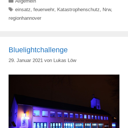
Kategorien
Allgemein
Schlagwörter
einsatz
,
feuerwehr
,
Katastrophenschutz
,
Nrw
,
regionhannover
Bluelightchallenge
29. Januar 2021
von
Lukas Löw